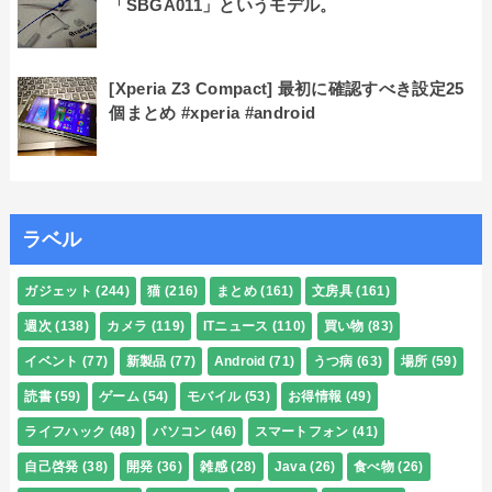
「SBGA011」というモデル。
[Xperia Z3 Compact] 最初に確認すべき設定25
個まとめ #xperia #android
ラベル
ガジェット
(244)
猫
(216)
まとめ
(161)
文房具
(161)
週次
(138)
カメラ
(119)
ITニュース
(110)
買い物
(83)
イベント
(77)
新製品
(77)
Android
(71)
うつ病
(63)
場所
(59)
読書
(59)
ゲーム
(54)
モバイル
(53)
お得情報
(49)
ライフハック
(48)
パソコン
(46)
スマートフォン
(41)
自己啓発
(38)
開発
(36)
雑感
(28)
Java
(26)
食べ物
(26)