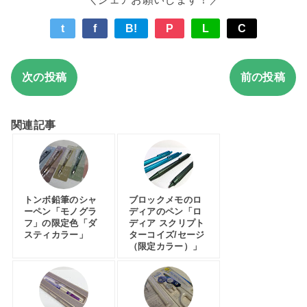
t
f
B!
P
L
C
次の投稿
前の投稿
関連記事
トンボ鉛筆のシャ
ブロックメモのロ
ーペン「モノグラ
ディアのペン「ロ
フ」の限定色「ダ
ディア スクリプト
スティカラー」
ターコイズ/セージ
（限定カラー）」