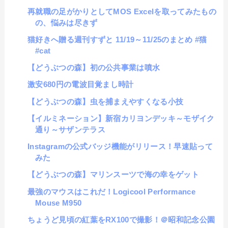
再就職の足がかりとしてMOS Excelを取ってみたもの
の、悩みは尽きず
猫好きへ贈る週刊すずと 11/19～11/25のまとめ #猫
#cat
【どうぶつの森】初の公共事業は噴水
激安680円の電波目覚まし時計
【どうぶつの森】虫を捕まえやすくなる小技
【イルミネーション】新宿カリヨンデッキ～モザイク
通り～サザンテラス
Instagramの公式バッジ機能がリリース！早速貼って
みた
【どうぶつの森】マリンスーツで海の幸をゲット
最強のマウスはこれだ！Logicool Performance
Mouse M950
ちょうど見頃の紅葉をRX100で撮影！＠昭和記念公園