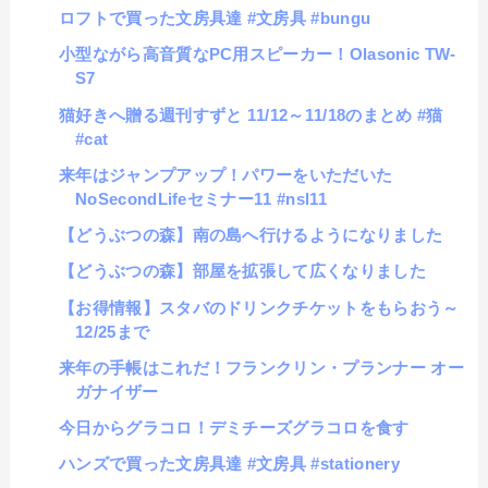
ロフトで買った文房具達 #文房具 #bungu
小型ながら高音質なPC用スピーカー！Olasonic TW-
S7
猫好きへ贈る週刊すずと 11/12～11/18のまとめ #猫
#cat
来年はジャンプアップ！パワーをいただいた
NoSecondLifeセミナー11 #nsl11
【どうぶつの森】南の島へ行けるようになりました
【どうぶつの森】部屋を拡張して広くなりました
【お得情報】スタバのドリンクチケットをもらおう～
12/25まで
来年の手帳はこれだ！フランクリン・プランナー オー
ガナイザー
今日からグラコロ！デミチーズグラコロを食す
ハンズで買った文房具達 #文房具 #stationery