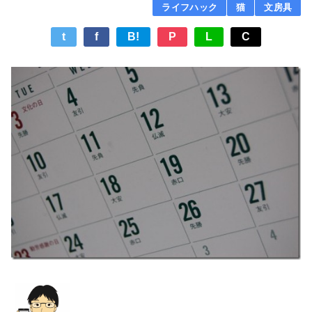
ライフハック
猫
文房具
t
f
B!
P
L
C