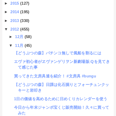
►
2015
(127)
►
2014
(195)
►
2013
(330)
▼
2012
(455)
►
12月
(58)
▼
11月
(45)
【どうぶつの森】パチンコ無しで風船を割るには
エヴァ初心者がヱヴァンゲリヲン新劇場版:Qを見てき
て感じた事
買ってきた文房具達を紹介！ #文房具 #bungu
【どうぶつの森】日課は化石掘りとフォーチュンクッ
キーと岩叩き
1日の価値を高めるために日めくりカレンダーを使う
今日から年末ジャンボ宝くじ販売開始！久々に買って
みた