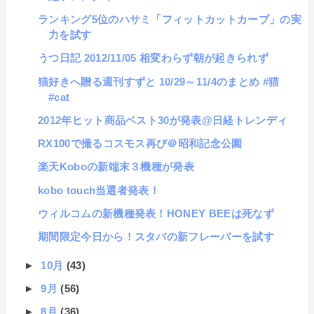
ランキング5位のハサミ「フィットカットカーブ」の実
力を試す
うつ日記 2012/11/05 相変わらず朝が起きられず
猫好きへ贈る週刊すずと 10/29～11/4のまとめ #猫
#cat
2012年ヒット商品ベスト30が発表@日経トレンディ
RX100で撮るコスモス再び＠昭和記念公園
楽天Koboの新端末３機種が発表
kobo touch当選者発表！
ウィルコムの新機種発表！HONEY BEEは死なず
期間限定今日から！スタバの新フレーバーを試す
►
10月
(43)
►
9月
(56)
►
8月
(36)