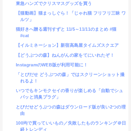
東急ハンズでクリスマスグッズを買う
【猫動画】猫まっしぐら！「じゃれ猫 フリフリ三昧 ワ
ルツ」
猫好きへ贈る週刊すずと 11/5～11/11のまとめ #猫
#cat
【イルミネーション】新宿高島屋タイムズスクエア
【どうぶつの森】ねんがんの家をてにいれたぞ！
InstagramのWEB版が利用可能に！
「とびだせ どうぶつの森」ではスクリーンショット撮
れるよ！
いつでもキンモクセイの香りが楽しめる「自動でシュ
パッと消臭プラグ」
とびだせどうぶつの森はダウンロード版が良い2つの理
由
100均で買っていいもの／失敗したものランキング＠日
経トレンディ