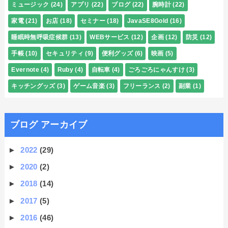
ミュージック
(24)
アプリ
(22)
ブログ
(22)
腕時計
(22)
家電
(21)
お店
(18)
セミナー
(18)
JavaSE8Gold
(16)
睡眠時無呼吸症候群
(13)
WEBサービス
(12)
企画
(12)
防災
(12)
手帳
(10)
セキュリティ
(9)
便利グッズ
(6)
映画
(5)
Evernote
(4)
Ruby
(4)
自転車
(4)
ごろごろにゃんすけ
(3)
キッチングッズ
(3)
ゲーム音楽
(3)
フリーランス
(2)
副業
(1)
ブログ アーカイブ
►
2022
(29)
►
2020
(2)
►
2018
(14)
►
2017
(5)
►
2016
(46)