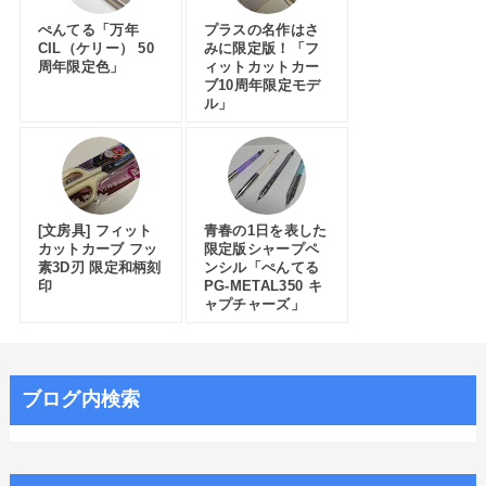
ぺんてる「万年
プラスの名作はさ
CIL（ケリー） 50
みに限定版！「フ
周年限定色」
ィットカットカー
ブ10周年限定モデ
ル」
[文房具] フィット
青春の1日を表した
カットカーブ フッ
限定版シャープペ
素3D刃 限定和柄刻
ンシル「ぺんてる
印
PG-METAL350 キ
ャプチャーズ」
ブログ内検索