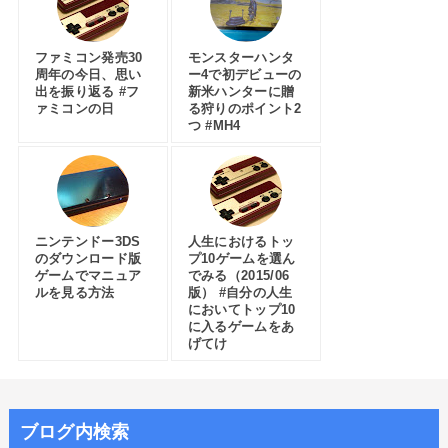
ファミコン発売30
モンスターハンタ
周年の今日、思い
ー4で初デビューの
出を振り返る #フ
新米ハンターに贈
ァミコンの日
る狩りのポイント2
つ #MH4
ニンテンドー3DS
人生におけるトッ
のダウンロード版
プ10ゲームを選ん
ゲームでマニュア
でみる（2015/06
ルを見る方法
版） #自分の人生
においてトップ10
に入るゲームをあ
げてけ
ブログ内検索