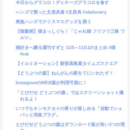
今日からグラコロ！デミチーズグラコロを食す
ハンズで買った文房具達 #文房具 #stationery
東急ハンズでクリスマスグッズを買う
【猫動画】猫まっしぐら！「じゃれ猫 フリフリ三昧 ワ
ルツ」
猫好きへ贈る週刊すずと 11/5～11/11のまとめ #猫
#cat
【イルミネーション】新宿高島屋タイムズスクエア
【どうぶつの森】ねんがんの家をてにいれたぞ！
InstagramのWEB版が利用可能に！
「とびだせ どうぶつの森」ではスクリーンショット撮
れるよ！
いつでもキンモクセイの香りが楽しめる「自動でシュ
パッと消臭プラグ」
とびだせどうぶつの森はダウンロード版が良い2つの理