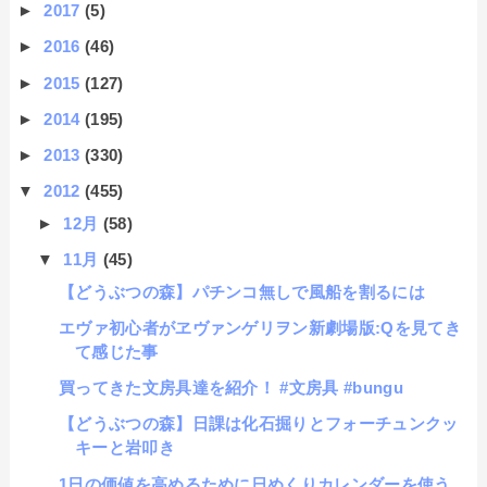
►
2017
(5)
►
2016
(46)
►
2015
(127)
►
2014
(195)
►
2013
(330)
▼
2012
(455)
►
12月
(58)
▼
11月
(45)
【どうぶつの森】パチンコ無しで風船を割るには
エヴァ初心者がヱヴァンゲリヲン新劇場版:Qを見てき
て感じた事
買ってきた文房具達を紹介！ #文房具 #bungu
【どうぶつの森】日課は化石掘りとフォーチュンクッ
キーと岩叩き
1日の価値を高めるために日めくりカレンダーを使う