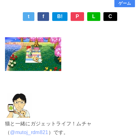
ゲーム
t
f
B!
P
L
C
猫と一緒にガジェットライフ！ムチャ
（
@mutoj_rdm821
）です。