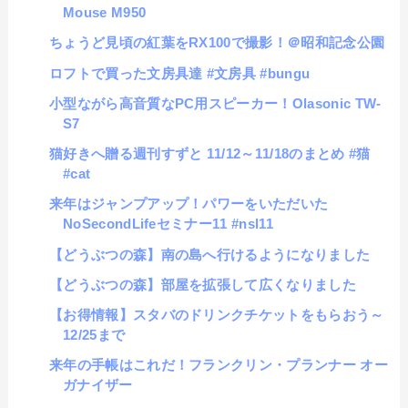
Mouse M950
ちょうど見頃の紅葉をRX100で撮影！＠昭和記念公園
ロフトで買った文房具達 #文房具 #bungu
小型ながら高音質なPC用スピーカー！Olasonic TW-
S7
猫好きへ贈る週刊すずと 11/12～11/18のまとめ #猫
#cat
来年はジャンプアップ！パワーをいただいた
NoSecondLifeセミナー11 #nsl11
【どうぶつの森】南の島へ行けるようになりました
【どうぶつの森】部屋を拡張して広くなりました
【お得情報】スタバのドリンクチケットをもらおう～
12/25まで
来年の手帳はこれだ！フランクリン・プランナー オー
ガナイザー