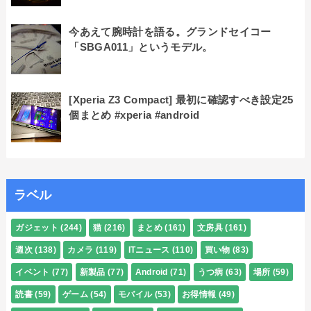
今あえて腕時計を語る。グランドセイコー
「SBGA011」というモデル。
[Xperia Z3 Compact] 最初に確認すべき設定25
個まとめ #xperia #android
ラベル
ガジェット
(244)
猫
(216)
まとめ
(161)
文房具
(161)
週次
(138)
カメラ
(119)
ITニュース
(110)
買い物
(83)
イベント
(77)
新製品
(77)
Android
(71)
うつ病
(63)
場所
(59)
読書
(59)
ゲーム
(54)
モバイル
(53)
お得情報
(49)