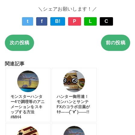
＼シェアお願いします！／
t
f
B!
P
L
C
次の投稿
前の投稿
関連記事
モンスターハンタ
ハンター御用達！
ー4で調理等のアニ
モンハンとサンテ
メーションをスキ
FXのコラボ目薬が
ップする方法
ｷﾀ――(ﾟ∀ﾟ)――!!
#MH4