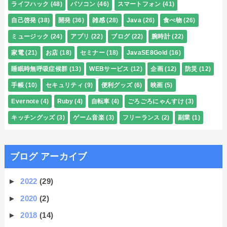
ライフハック
(48)
パソコン
(46)
スマートフォン
(41)
自己啓発
(38)
開発
(36)
雑感
(28)
Java
(26)
食べ物
(26)
ミュージック
(24)
アプリ
(22)
ブログ
(22)
腕時計
(22)
家電
(21)
お店
(18)
セミナー
(18)
JavaSE8Gold
(16)
睡眠時無呼吸症候群
(13)
WEBサービス
(12)
企画
(12)
防災
(12)
手帳
(10)
セキュリティ
(9)
便利グッズ
(6)
映画
(5)
Evernote
(4)
Ruby
(4)
自転車
(4)
ごろごろにゃんすけ
(3)
キッチングッズ
(3)
ゲーム音楽
(3)
フリーランス
(2)
副業
(1)
ブログ アーカイブ
►
2022
(29)
►
2020
(2)
►
2018
(14)