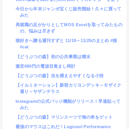
今日から年末ジャンボ宝くじ販売開始！久々に買って
みた
再就職の足がかりとしてMOS Excelを取ってみたもの
の、悩みは尽きず
猫好きへ贈る週刊すずと 11/19～11/25のまとめ #猫
#cat
【どうぶつの森】初の公共事業は噴水
激安680円の電波目覚まし時計
【どうぶつの森】虫を捕まえやすくなる小技
【イルミネーション】新宿カリヨンデッキ～モザイク
通り～サザンテラス
Instagramの公式バッジ機能がリリース！早速貼って
みた
【どうぶつの森】マリンスーツで海の幸をゲット
最強のマウスはこれだ！Logicool Performance