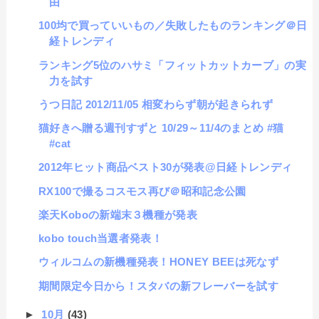
由
100均で買っていいもの／失敗したものランキング＠日
経トレンディ
ランキング5位のハサミ「フィットカットカーブ」の実
力を試す
うつ日記 2012/11/05 相変わらず朝が起きられず
猫好きへ贈る週刊すずと 10/29～11/4のまとめ #猫
#cat
2012年ヒット商品ベスト30が発表@日経トレンディ
RX100で撮るコスモス再び＠昭和記念公園
楽天Koboの新端末３機種が発表
kobo touch当選者発表！
ウィルコムの新機種発表！HONEY BEEは死なず
期間限定今日から！スタバの新フレーバーを試す
►
10月
(43)