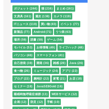
ガジェット
(244)
猫
(216)
まとめ
(161)
文房具
(161)
週次
(138)
カメラ
(119)
ITニュース
(110)
買い物
(83)
イベント
(77)
新製品
(77)
Android
(71)
うつ病
(63)
場所
(59)
読書
(59)
ゲーム
(54)
モバイル
(53)
お得情報
(49)
ライフハック
(48)
パソコン
(46)
スマートフォン
(41)
自己啓発
(38)
開発
(36)
雑感
(28)
Java
(26)
食べ物
(26)
ミュージック
(24)
アプリ
(22)
ブログ
(22)
腕時計
(22)
家電
(21)
お店
(18)
セミナー
(18)
JavaSE8Gold
(16)
睡眠時無呼吸症候群
(13)
WEBサービス
(12)
企画
(12)
防災
(12)
手帳
(10)