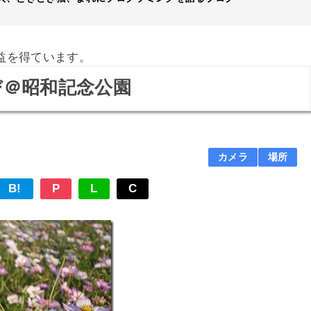
益を得ています。
び＠昭和記念公園
カメラ
場所
B!
P
L
C