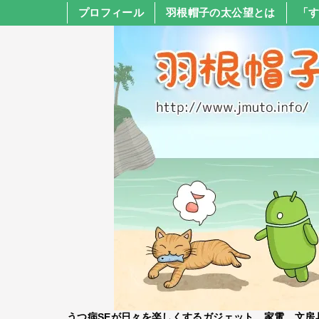
プロフィール
羽根帽子の太公望とは
「
うつ病SEが日々を楽しくするガジェット、家電、文房