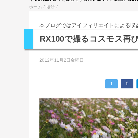
ホーム
/
場所
/
本ブログではアイフィリエイトによる収
RX100で撮るコスモス再
2012年11月2日金曜日
t
f