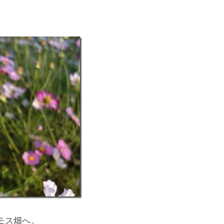
モス畑へ。