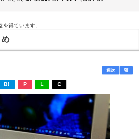
益を得ています。
とめ
週次
猫
B!
P
L
C