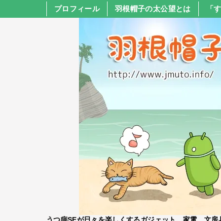
プロフィール
羽根帽子の太公望とは
「
うつ病SEが日々を楽しくするガジェット、家電、文房