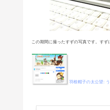
この期間に撮ったすずの写真です。すず
羽根帽子の太公望: うち