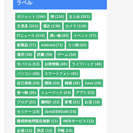
ラベル
ガジェット
(244)
猫
(216)
まとめ
(161)
文房具
(161)
週次
(138)
カメラ
(119)
ITニュース
(110)
買い物
(83)
イベント
(77)
新製品
(77)
Android
(71)
うつ病
(63)
場所
(59)
読書
(59)
ゲーム
(54)
モバイル
(53)
お得情報
(49)
ライフハック
(48)
パソコン
(46)
スマートフォン
(41)
自己啓発
(38)
開発
(36)
雑感
(28)
Java
(26)
食べ物
(26)
ミュージック
(24)
アプリ
(22)
ブログ
(22)
腕時計
(22)
家電
(21)
お店
(18)
セミナー
(18)
JavaSE8Gold
(16)
睡眠時無呼吸症候群
(13)
WEBサービス
(12)
企画
(12)
防災
(12)
手帳
(10)