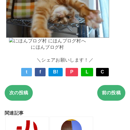
にほんブログ村
＼シェアお願いします！／
t
f
B!
P
L
C
次の投稿
前の投稿
関連記事