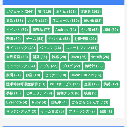
ガジェット
(244)
猫
(216)
まとめ
(161)
文房具
(161)
週次
(138)
カメラ
(119)
ITニュース
(110)
買い物
(83)
イベント
(77)
新製品
(77)
Android
(71)
うつ病
(63)
場所
(59)
読書
(59)
ゲーム
(54)
モバイル
(53)
お得情報
(49)
ライフハック
(48)
パソコン
(46)
スマートフォン
(41)
自己啓発
(38)
開発
(36)
雑感
(28)
Java
(26)
食べ物
(26)
ミュージック
(24)
アプリ
(22)
ブログ
(22)
腕時計
(22)
家電
(21)
お店
(18)
セミナー
(18)
JavaSE8Gold
(16)
睡眠時無呼吸症候群
(13)
WEBサービス
(12)
企画
(12)
防災
(12)
手帳
(10)
セキュリティ
(9)
便利グッズ
(6)
映画
(5)
Evernote
(4)
Ruby
(4)
自転車
(4)
ごろごろにゃんすけ
(3)
キッチングッズ
(3)
ゲーム音楽
(3)
フリーランス
(2)
副業
(1)