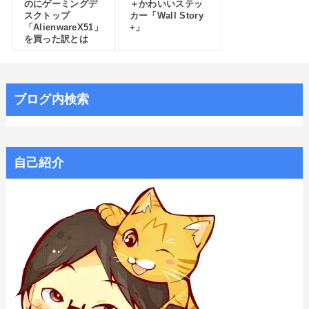
のにゲーミングデ
＋かわいいステッ
スクトップ
カー「Wall Story
「AlienwareX51」
+」
を買った訳とは
ブログ内検索
自己紹介