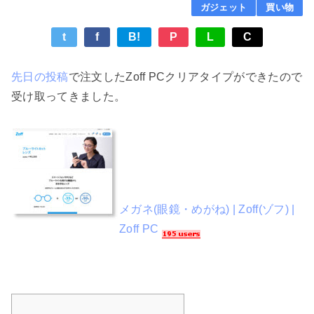
ガジェット
買い物
t
f
B!
P
L
C
先日の投稿
で注文したZoff PCクリアタイプができたので
受け取ってきました。
メガネ(眼鏡・めがね) | Zoff(ゾフ) |
Zoff PC