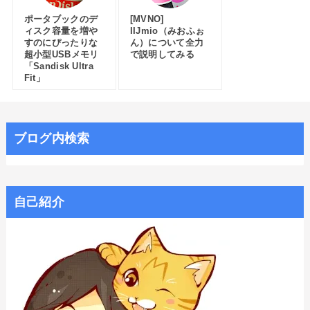
ポータブックのデ
[MVNO]
ィスク容量を増や
IIJmio（みおふぉ
すのにぴったりな
ん）について全力
超小型USBメモリ
で説明してみる
「Sandisk Ultra
Fit」
ブログ内検索
自己紹介