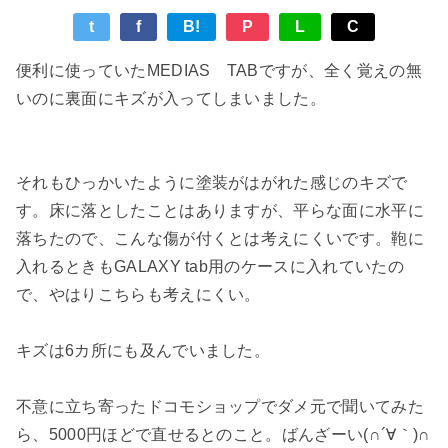
t
f
B!
P
L
C
便利に使っていたMEDIAS TABですが、全く覚えの無
いのに裏面にキズが入ってしまいました。
それもひっかいたように塗装がはがれた感じのキズで
す。床に落としたことはありますが、平らな面に水平に
落ちたので、こんな傷が付くとは考えにくいです。鞄に
入れるときもGALAXY tab用のケースに入れていたの
で、やはりこちらも考えにくい。
キズは6カ所にも及んでいました。
不意に立ち寄ったドコモショップでダメ元で聞いてみた
ら、5000円ほどで直せるとのこと。ばんざーい(∩´∀｀)∩