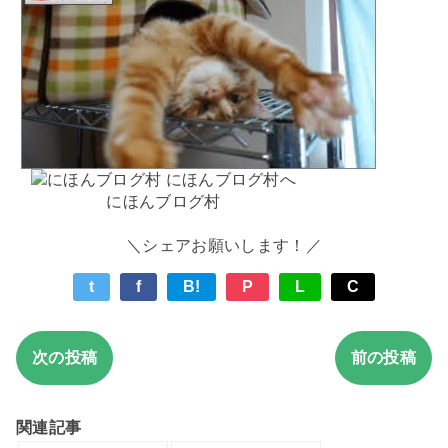
にほんブログ村
＼シェアお願いします！／
t
f
B!
P
L
C
次の投稿
前の投稿
関連記事