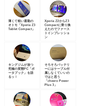
薄くて軽い通勤の
Xperia Z2からZ3
オトモ「Xperia Z3
Compactに乗り換
Tablet Compact」
えたのでファース
トインプレッショ
ン
キングジムが放つ
そろそろバッテリ
究極の変態PC「ポ
ーにはケーブル付
ータブック」を語
属しなくていいの
るッ！
ではと思う
「cheero Power
Plus 3」