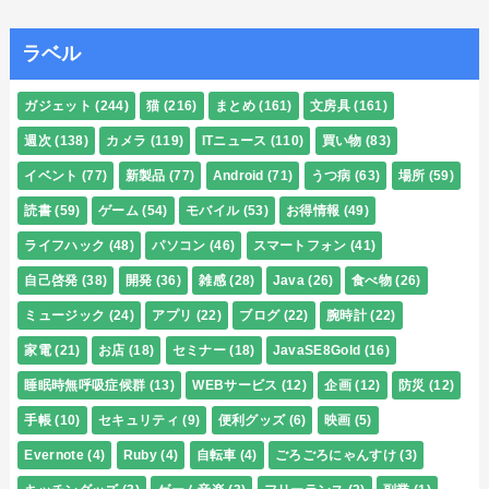
ラベル
ガジェット
(244)
猫
(216)
まとめ
(161)
文房具
(161)
週次
(138)
カメラ
(119)
ITニュース
(110)
買い物
(83)
イベント
(77)
新製品
(77)
Android
(71)
うつ病
(63)
場所
(59)
読書
(59)
ゲーム
(54)
モバイル
(53)
お得情報
(49)
ライフハック
(48)
パソコン
(46)
スマートフォン
(41)
自己啓発
(38)
開発
(36)
雑感
(28)
Java
(26)
食べ物
(26)
ミュージック
(24)
アプリ
(22)
ブログ
(22)
腕時計
(22)
家電
(21)
お店
(18)
セミナー
(18)
JavaSE8Gold
(16)
睡眠時無呼吸症候群
(13)
WEBサービス
(12)
企画
(12)
防災
(12)
手帳
(10)
セキュリティ
(9)
便利グッズ
(6)
映画
(5)
Evernote
(4)
Ruby
(4)
自転車
(4)
ごろごろにゃんすけ
(3)